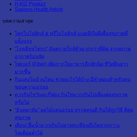
H-KIZ Product
Sapiens Health Article
บทความล่าสุด
โพรไบโอติกส์ & พรีไบโอติกส์ แบคทีเรียดีเพื่อสุขภาพที่
แข็งแรง
“โรคฮีทสโตรก” อันตรายใกล้ตัวมากกว่าที่คิด จากสภาพ
อากาศร้อนจัด
ไฟเบอร์ (Fiber) เพิ่มกากใยอาหารอีกสักนิด ชีวิตยืนยาว
มากขึ้น
กินแตงโมอ้วนไหม ช่วยอะไรได้บ้าง มีคำตอบสำหรับคน
ชอบความอร่อย
ควรกินไข่วันละกี่ฟอง กินไข่มากเกินไปเสี่ยงต่อสุขภาพ
หรือไม่
“อินทผาลัม” ผลไม้แสนอร่อย สรรพคุณดี กินให้ถูกวิธี ดีต่อ
สุขภาพ
เตือน! ดื่มน้ำมากเกินไปอาจสะเทือนถึงไตจากภาวะ
โซเดียมต่ำได้