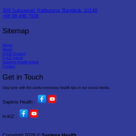
309 Suksawad, Ratburana, Bangkok, 10140
+66 98 498 7936
Sitemap
Home
About
H-KIZ Product
H-KIZ Article
Sapiens Health Article
Contact
Get in Touch
Stay tune with the useful-everyday health tips in our social media.
Sapiens Health :
H-KIZ :
Copyright 2026 ©
Sapiens Health