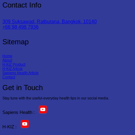
Contact Info
309 Suksawad, Ratburana, Bangkok, 10140
+66 98 498 7936
Sitemap
Home
About
H-KIZ Product
H-KIZ Article
Sapiens Health Article
Contact
Get in Touch
Stay tune with the useful-everyday health tips in our social media.
Sapiens Health :
H-KIZ :