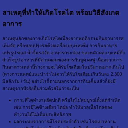
สาเหตุที่ทำให้เกิดโรคไต พร้อมวิธีสังเกต
อาการ
สาเหตุหลักของการเกิดโรคไตเนื่องจากพฤติกรรมกินอาหารรส
เค็มจัด หรือชอบปรุงรสด้วยเครื่องปรุงรสเค็ม การกินอาหาร
แปรรูป ซอส น้ำจิ้มรสจัด อาหารกระป๋อง ของหมักดอง บะหมี่กึ่ง
สำเร็จรูป อาหารที่มีส่วนผสมของสารกันบูด ผงฟู เนื่องจากการ
กินอาหารเหล่านี้ร่างกายจะได้รับโซเดียมในปริมาณมากเกินไป
(ทางการแพทย์แนะนำว่าไม่ควรได้รับโซเดียมเกินวันละ 2,300
มิลลิกรัม / วัน) อย่างไรก็ตามนอกจากการกินเค็มแล้วก็ยังมี
สาเหตุจากปัจจัยอื่นร่วมด้วยไม่ว่าจะเป็น
ภาวะที่ไตทำงานผิดปกติ หรือไตไม่สมบูรณ์ตั้งแต่กำเนิด
เช่น การมีไตข้างเดียว ไตฝ่อ ทำให้มวลเนื้อไตลดลง
ทำงานได้ไม่เต็มประสิทธิภาพ
ผลกระทบจากการมีโรคประจำตัว เช่น โรคเบาหวาน