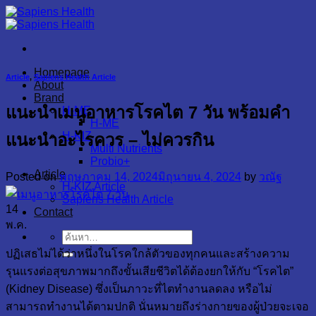
Skip
to
content
Homepage
Article
,
Sapiens Health Article
About
Brand
แนะนำเมนูอาหารโรคไต 7 วัน พร้อมคำ
H-ME
H-ME
H-KIZ
แนะนำอะไรควร – ไม่ควรกิน
Multi Nutrients
Probio+
Article
Posted on
พฤษภาคม 14, 2024
มิถุนายน 4, 2024
by
วณัฐ
H-KIZ Article
Sapiens Health Article
14
Contact
พ.ค.
ปฏิเสธไม่ได้ว่าหนึ่งในโรคใกล้ตัวของทุกคนและสร้างความ
รุนแรงต่อสุขภาพมากถึงขั้นเสียชีวิตได้ต้องยกให้กับ “โรคไต”
(Kidney Disease) ซึ่งเป็นภาวะที่ไตทำงานลดลง หรือไม่
สามารถทำงานได้ตามปกติ นั่นหมายถึงร่างกายของผู้ป่วยจะเจอ