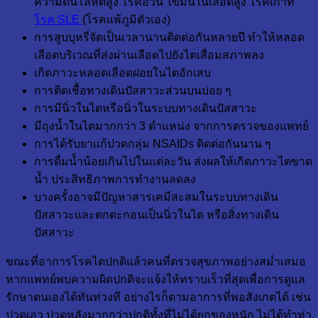
ความดันโลหิตสูง โรคอ้วน ไขมันในเลือดสูง โรคเก๊าท์
โรค SLE
(โรคแพ้ภูมิตัวเอง)
การสูบบุหรี่จัดเป็นเวลานานติดต่อกันหลายปี ทำให้หลอด
เลือดบริเวณที่ส่งผ่านเลือดไปยังไตเสื่อมสภาพลง
เกิดภาวะหลอดเลือดฝอยในไตอักเสบ
การติดเชื้อทางเดินปัสสาวะส่วนบนบ่อย ๆ
การมีนิ่วในไตหรือนิ่วในระบบทางเดินปัสสาวะ
มีถุงน้ำในไตมากกว่า 3 ตำแหน่ง จากการตรวจของแพทย์
การได้รับยาแก้ปวดกลุ่ม NSAIDs ติดต่อกันนาน ๆ
การดื่มน้ำน้อยเกินไปในแต่ละวัน ส่งผลให้เกิดภาวะไตขาด
น้ำ ประสิทธิภาพการทำงานลดลง
บางครั้งอาจมีปัญหาสารเคมีสะสมในระบบทางเดิน
ปัสสาวะและตกตะกอนเป็นนิ่วในไต หรือสิ่งทางเดิน
ปัสสาวะ
ขณะที่อาการโรคไตปกติแล้วคนที่ตรวจสุขภาพอย่างสม่ำเสมอ
หากแพทย์พบความผิดปกติจะแจ้งให้ทราบเร็วที่สุดเพื่อการดูแล
รักษาตนเองได้ทันท่วงที อย่างไรก็ตามอาการที่พอสังเกตได้ เช่น
ปวดเอว ปวดหลังมากกว่าปกติทั้งที่ไม่ได้ยกของหนัก ไม่ได้ทำท่า