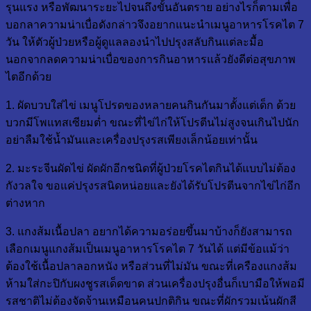
รุนแรง หรือพัฒนาระยะไปจนถึงขั้นอันตราย อย่างไรก็ตามเพื่อ
บอกลาความน่าเบื่อดังกล่าวจึงอยากแนะนำเมนูอาหารโรคไต 7
วัน ให้ตัวผู้ป่วยหรือผู้ดูแลลองนำไปปรุงสลับกินแต่ละมื้อ
นอกจากลดความน่าเบื่อของการกินอาหารแล้วยังดีต่อสุขภาพ
ไตอีกด้วย
1. ผัดบวบใส่ไข่ เมนูโปรดของหลายคนกินกันมาตั้งแต่เด็ก ด้วย
บวกมีโพแทสเซียมต่ำ ขณะที่ไข่ไก่ให้โปรตีนไม่สูงจนเกินไปนัก
อย่าลืมใช้น้ำมันและเครื่องปรุงรสเพียงเล็กน้อยเท่านั้น
2. มะระจีนผัดไข่ ผัดผักอีกชนิดที่ผู้ป่วยโรคไตกินได้แบบไม่ต้อง
กังวลใจ ขอแค่ปรุงรสนิดหน่อยและยังได้รับโปรตีนจากไข่ไก่อีก
ต่างหาก
3. แกงส้มเนื้อปลา อยากได้ความอร่อยขึ้นมาบ้างก็ยังสามารถ
เลือกเมนูแกงส้มเป็นเมนูอาหารโรคไต 7 วันได้ แต่มีข้อแม้ว่า
ต้องใช้เนื้อปลาลอกหนัง หรือส่วนที่ไม่มัน ขณะที่เครืองแกงส้ม
ห้ามใส่กะปิกับผงชูรสเด็ดขาด ส่วนเครื่องปรุงอื่นก็เบามือให้พอมี
รสชาติไม่ต้องจัดจ้านเหมือนคนปกติกิน ขณะที่ผักรวมเน้นผักสี