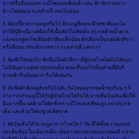
ขาวหรือสีอ่อนเพราะมีโพแทสเซียมต่ำ เช่น ฟัก ผักกาดขาว
ข้าวโพดอ่อน กะหล่ำปลี แตงโมอ่อน
4. ผัดเปรี้ยวหวานหมูหรือไก่ อีกเมนูที่พอจะมีรสชาติและไม่
ทำให้รู้สึกเบื่อ แต่ต้องใช้เนื้อสัตว์ไม่ติดมัน ปรุงรสด้วยน้ำตาล
และซอสสูตรโซเดียมต่ำเพียงเล็กน้อย ผักเลือกเป็นกลุ่มผักสีขาว
หรือสีอ่อน เช่น ผักกาดขาว กะหล่ำปลี แตงกวา
5. ต้มฟักใส่น่องไก่ ฟักถือเป็นผักสีขาวที่ผู้ป่วยโรคไตกินได้แบบ
ไม่มีปัญหา แต่อย่าปรุงรสเค็ม ขณะที่น่องไก่เป็นส่วนที่มีปริ
มาณพิวรีนน้อยมาก กินได้เช่นกัน
6. ต้มจืดตำลึงหมูสับหรือไก่สับ วันไหนอยากซดน้ำซุปร้อน ๆ ก็
สามารถทำเมนูนี้ให้กับผู้ป่วยโรคไตกินได้ อาจเพิ่มวุ้นเส้นเพื่อให้
อิ่มมากขึ้น แต่ห้ามใส่ผักชีเพราะมีโพแทสเซียมสูง อย่าปรุงรส
เค็ม และห้ามใส่ผงชูรสเด็ดขาด
7. ผัดวุ้นเส้นใส่ไข่ เมนูอาหารโรคไต 7 วัน ที่ได้ทั้งความอร่อย
และอิ่มท้อง ไม่เน้นรสเค็ม เน้นความกลมกล่อมแบบพอดี ๆ ส่วน