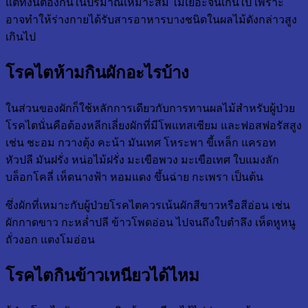
แต่ทั้งนี้ต้องกินในปริมาณเหมาะสม ไม่เยอะจนเกินไป เพราะ
อาจทำให้ร่างกายได้รับสารอาหารบางชนิดในผลไม้ดังกล่าวสูง
เกินไป
โรคไตห้ามกินผักอะไรบ้าง
ในส่วนของผักก็ใช้หลักการเดียวกับการทานผลไม้สำหรับผู้ป่วย
โรคไตนั่นคือต้องหลีกเลี่ยงผักที่มีโพแทสเซียม และฟอสฟอรัสสูง
เช่น ชะอม กวางตุ้ง คะน้า มันเทศ โหระพา ขี้เหล็ก แครอท
หัวปลี มันฝรั่ง หน่อไม้ฝรั่ง มะเขือพวง มะเขือเทศ ใบแมงลัก
บล็อกโคลี่ เห็ดนางฟ้า หอมแดง ขึ้นฉ่าย กะเพรา เป็นต้น
ซึ่งผักที่เหมาะกับผู้ป่วยโรคไตควรเน้นผักสีขาวหรือสีอ่อน เช่น
ผักกาดขาว กะหล่ำปลี ข้าวโพดอ่อน ไปจนถึงใบตำลึง เห็ดหูหนู
ถั่วงอก แตงโมอ่อน
โรคไตกินข้าวเหนียวได้ไหม