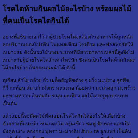
โรคไตห้ามกินผลไม้อะไรบ้าง พร้อมผลไม้
ที่คนเป็นโรคไตกินได้
อย่างที่อธิบายเอาไว้ว่าผู้ป่วยโรคไตจะต้องกินอาหารให้ถูกหลัก
ลดปริมาณของโปรตีน โพแทสเซียม โซเดียม และฟอสฟอรัสให้
เหมาะสม ดังนั้นผลไม้บางประเภทที่มีสารอาหารเหล่านี้สูงจึงไม่
เหมาะกับผู้ป่วยโรคไตสักเท่าไหร่นัก ซึ่งคนเป็นโรคไตห้ามกินผล
ไม้อะไรบ้าง ก็พอจะแนะนำได้ ดังนี้
ทุเรียน ลำไย กล้วย ถั่ว เมล็ดธัญพืชต่าง ๆ ฝรั่ง มะปราง ลูกพีช
กีวี่ กะท้อน ส้ม แก้วมังกร มะละกอ น้อยหน่า มะม่วงสุก มะพร้าว
มะขามหวาน อินทผลัม ขนุน มะเฟือง ผลไม้แปรรูทุกประเภท
เป็นต้น
แล้วแบบนี้จะมีผลไม้ที่คนเป็นโรคไตกินได้อะไรให้เลือกบ้าง
ตัวอย่างที่แนะนำ เช่น แตงโม องุ่นเขียว ชมพู่ ฟักทอง แอปเปิล
มังคุด เงาะ ลองกอง พุทรา มะม่วงดิบ สับปะรด ลูกแพร์ เป็นต้น