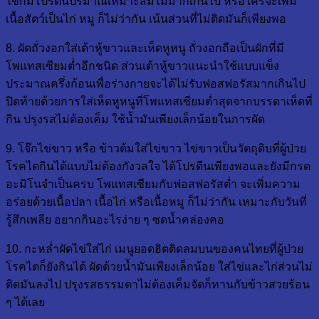
ไข่ก็มีโปรตีนปริมาณเหมาะสมไม่มากเกินไป หรือใครจะเพิ่ม
เนื้อสัตว์เป็นไก่ หมู ก็ไม่ว่ากัน เน้นส่วนที่ไม่ติดมันก็เพียงพอ
8. ผัดถั่วงอกใส่เต้าหู้ขาวและเห็ดหูหนู ถั่วงอกถือเป็นผักที่มี
โพแทสเซียมต่ำอีกชนิด ส่วนเต้าหู้ขาวแนะนำใช้แบบแข็ง
ประมาณครึ่งก้อนเพื่อร่างกายจะได้ไม่รับฟอสฟอรัสมากเกินไป
ปิดท้ายด้วยการใส่เห็ดหูหนูที่โพแทสเซียมต่ำสุดจากบรรดาเห็ดที่
กิน ปรุงรสไม่ต้องเค็ม ใช้น้ำมันเพียงเล็กน้อยในการผัด
9. โจ๊กไข่ขาว หรือ ข้าวต้มใส่ไข่ขาว ไข่ขาวเป็นวัตถุดิบที่ผู้ป่วย
โรคไตกินได้แบบไม่ต้องกังวลใจ ได้โปรตีนเพียงพอและยังมีกรด
อะมิโนจำเป็นครบ โพแทสเซียมกับฟอสฟอรัสต่ำ จะเพิ่มความ
อร่อยด้วยเนื้อปลา เนื้อไก่ หรือเนื้อหมู ก็ไม่ว่ากัน เหมาะกับวันที่
รู้สึกเพลีย อยากกินอะไรง่าย ๆ ซดน้ำคล่องคอ
10. กะหล่ำผัดไข่ใส่ไก่ เมนูยอดฮิตติดลมบนของคนไทยที่ผู้ป่วย
โรคไตก็ยังกินได้ ผัดด้วยน้ำมันเพียงเล็กน้อย ใส่ไข่และไก่ส่วนไม่
ติดมันลงไป ปรุงรสธรรมดาไม่ต้องเค็มจัดก็ทานกับข้าวสวยร้อน
ๆ ได้เลย