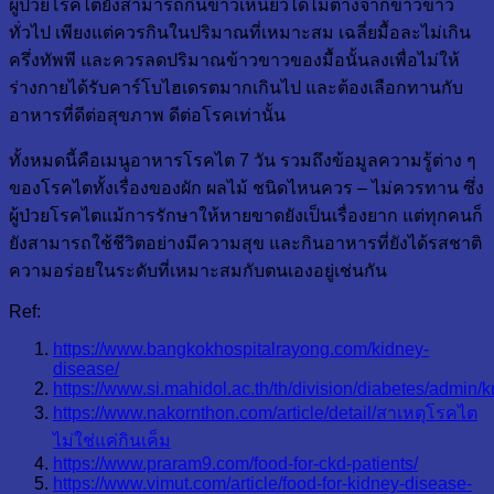
ผู้ป่วยโรคไตยังสามารถกินข้าวเหนียวได้ไม่ต่างจากข้าวขาว
ทั่วไป เพียงแต่ควรกินในปริมาณที่เหมาะสม เฉลี่ยมื้อละไม่เกิน
ครึ่งทัพพี และควรลดปริมาณข้าวขาวของมื้อนั้นลงเพื่อไม่ให้
ร่างกายได้รับคาร์โบไฮเดรตมากเกินไป และต้องเลือกทานกับ
อาหารที่ดีต่อสุขภาพ ดีต่อโรคเท่านั้น
ทั้งหมดนี้คือเมนูอาหารโรคไต 7 วัน รวมถึงข้อมูลความรู้ต่าง ๆ
ของโรคไตทั้งเรื่องของผัก ผลไม้ ชนิดไหนควร – ไม่ควรทาน ซึ่ง
ผู้ป่วยโรคไตแม้การรักษาให้หายขาดยังเป็นเรื่องยาก แต่ทุกคนก็
ยังสามารถใช้ชีวิตอย่างมีความสุข และกินอาหารที่ยังได้รสชาติ
ความอร่อยในระดับที่เหมาะสมกับตนเองอยู่เช่นกัน
Ref:
https://www.bangkokhospitalrayong.com/kidney-
disease/
https://www.si.mahidol.ac.th/th/division/diabetes/admin
https://www.nakornthon.com/article/detail/สาเหตุโรคไต
ไม่ใช่แค่กินเค็ม
https://www.praram9.com/food-for-ckd-patients/
https://www.vimut.com/article/food-for-kidney-disease-