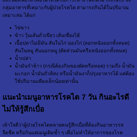
กลุ่มอาหารที่เหมาะกับผู้ป่วยโรคไต สามารถกินได้ในปริมาณ
เหมาะสม ได้แก่
ไข่ขาว
ข้าว วุ้นเส้นถั่วเขียว เส้นเซี่ยงไฮ้
เนื้อปลาไม่มีมัน สันในไก่ น่องไก่ (ลอกหนังออกทั้งหมด)
สันในหมู สันนอกหมู (ตัดส่วนมันหรือหนังออกทั้งหมด)
น้ำเปล่า
น้ำมันรำข้าว (กรณีต้องกินของผัดหรือทอด) รวมถึง น้ำมัน
มะกอก น้ำมันถั่วลิสง หรือน้ำมันงาก็ปรุงอาหารได้ แต่ต้อง
ใช้ปริมาณเพียงเล็กน้อยเท่านั้น
แนะนำเมนูอาหารโรคไต 7 วัน กินอะไรดี
ไม่ให้รู้สึกเบื่อ
เข้าใจดีว่าผู้ป่วยโรคไตหลายคนรู้สึกเบื่อที่ต้องกินอาหารรส
จืดชืด หรือกินแต่เมนูเดิมซ้ำ ๆ เพื่อไม่ทำให้อาการของโรค