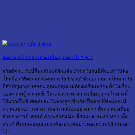
พัฒนาการเด็ก 1 ขวบ มีอะไรบ้าง ดูแลอย่างไร ? Ep.1
สวัสดีค่า…วันนี้ก็พบกับเมย์อีกแล้ว หัวข้อในวันนี้ที่จะเล่าให้ฟัง
เป็นเรื่อง “พัฒนาการเด็กช่วงวัย 1 ขวบ” ซึ่งบอกเลยว่าเป็นช่วงวัย
ที่สำคัญมากๆ เลยค่ะ คุณพ่อคุณแม่ต้องเตรียมพร้อมทั้งในเรื่อง
ของความรู้ ความเข้าใจ และแนวทางการเลี้ยงดูลูกๆ ในช่วงนี้
ให้มากเป็นพิเศษเลยล่ะ ในช่วงลูกเพิ่งเกิดเป็นช่วงที่พ่อแม่จะมี
ความแปรปรวนทางด้านอารมณ์เป็นอย่างมาก ทั้งความเหนื่อย
ล้าของการตั้งครรภ์ ภาวะอารมณ์เปลี่ยนแปลงระหว่างช่วงตั้ง
ครรภ์ ทั้งคุณพ่อคุณแม่จะต้องประคับประคองความรู้สึกกันเอา
ไว้...