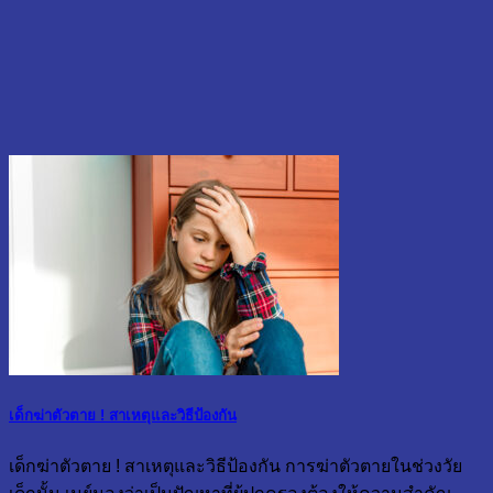
เด็กฆ่าตัวตาย ! สาเหตุและวิธีป้องกัน
เด็กฆ่าตัวตาย ! สาเหตุและวิธีป้องกัน การฆ่าตัวตายในช่วงวัย