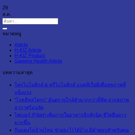
29
ส.ค.
หมวดหมู่
Article
H-KIZ Article
H-KIZ Product
Sapiens Health Article
บทความล่าสุด
โพรไบโอติกส์ & พรีไบโอติกส์ แบคทีเรียดีเพื่อสุขภาพที่
แข็งแรง
“โรคฮีทสโตรก” อันตรายใกล้ตัวมากกว่าที่คิด จากสภาพ
อากาศร้อนจัด
ไฟเบอร์ (Fiber) เพิ่มกากใยอาหารอีกสักนิด ชีวิตยืนยาว
มากขึ้น
กินแตงโมอ้วนไหม ช่วยอะไรได้บ้าง มีคำตอบสำหรับคน