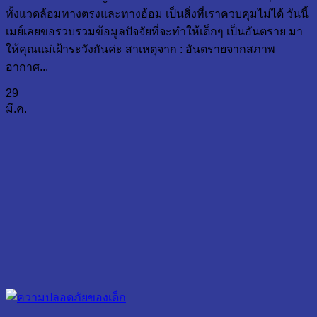
ทั้งแวดล้อมทางตรงและทางอ้อม เป็นสิ่งที่เราควบคุมไม่ได้ วันนี้
เมย์เลยขอรวบรวมข้อมูลปัจจัยที่จะทำให้เด็กๆ เป็นอันตราย มา
ให้คุณแม่เฝ้าระวังกันค่ะ สาเหตุจาก : อันตรายจากสภาพ
อากาศ...
29
มี.ค.