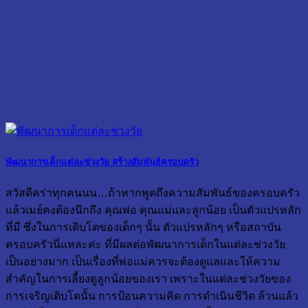
พัฒนาการเด็กแต่ละช่วงวัย สร้างสัมพันธ์ครอบครัว
สวัสดีคร่าทุกคนนน…ถ้าหากพูดถึงความสัมพันธ์ของครอบครัว
แล้วเมย์คงต้องนึกถึง คุณพ่อ คุณแม่และลูกน้อย เป็นตัวแปรหลัก
ที่มี ซึ่งในการเติบโตของเด็กๆ นั้น ตัวแปรหลักๆ หรือสถาบัน
ครอบครัวนี่แหละค่ะ ที่มีผลต่อพัฒนาการเด็กในแต่ละช่วงวัย
เป็นอย่างมาก เป็นเรื่องที่พ่อแม่ควรจะต้องดูแลและให้ความ
สำคัญในการเลี้ยงดูลูกน้อยของเรา เพราะในแต่ละช่วงวัยของ
การเจริญเติบโตนั้น การป้อนความคิด การดำเนินชีวิต ล้วนแล้ว