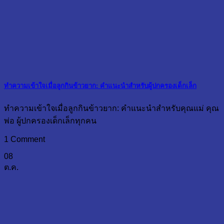
ทำความเข้าใจเมื่อลูกกินข้าวยาก: คำแนะนำสำหรับผู้ปกครองเด็กเล็ก
ทำความเข้าใจเมื่อลูกกินข้าวยาก: คำแนะนำสำหรับคุณแม่ คุณ
พ่อ ผู้ปกครองเด็กเล็กทุกคน
1 Comment
08
ต.ค.